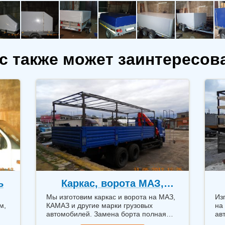
с также может заинтересов
ь
Каркас, ворота МАЗ,
КАМАЗ
Мы изготовим каркас и ворота на МАЗ,
Из
м,
КАМАЗ и другие марки грузовых
на
автомобилей. Замена борта полная
ав
или частичная..
бо