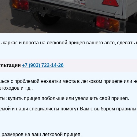
 каркас и ворота на легковой прицеп вашего авто, сделат
сультации
+7 (903) 722-14-26
ься с проблемой нехватки места в легковом прицепе или 
гоходов и т.д..
ы: купить прицеп побольше или увеличить свой прицеп.
лемой и наши специалисты помогут Вам с выбором правиль
х размеров на ваш легковой прицеп,