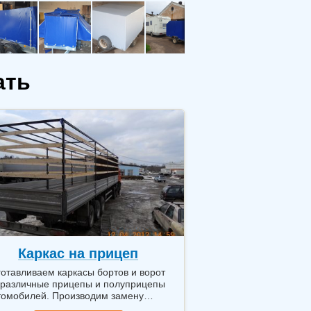
ать
Каркас на прицеп
готавливаем каркасы бортов и ворот
 различные прицепы и полуприцепы
томобилей. Производим замену
ртов на прицепах и полуприцепах